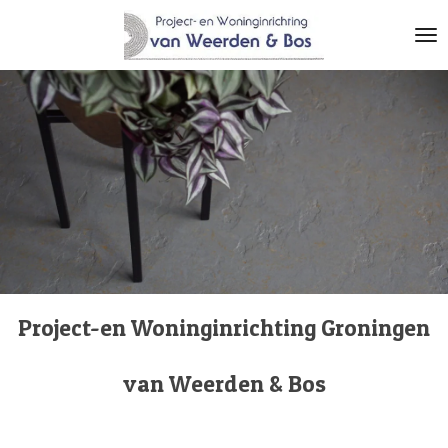
Ga
direct
naar
de
hoofdinhoud
Project-en Woninginrichting Groningen
van Weerden & Bos